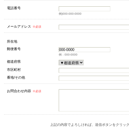
電話番号
例)000-000-0000
メールアドレス
※必須
所在地
郵便番号
例：000-0000
都道府県
市区町村
番地/その他
お問合わせ内容
※必須
上記の内容でよろしければ、送信ボタンをクリッ